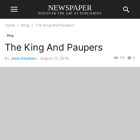
NEWSPAPER
DISCOVER THE ART OF PUBLISHING
Home
Blog
The King And Paupers
Blog
The King And Paupers
49
0
By
Jono.Aladeen
-
August 22, 2018