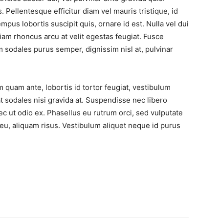
Pellentesque efficitur diam vel mauris tristique, id
tempus lobortis suscipit quis, ornare id est. Nulla vel dui
tiam rhoncus arcu at velit egestas feugiat. Fusce
m sodales purus semper, dignissim nisl at, pulvinar
quam ante, lobortis id tortor feugiat, vestibulum
at sodales nisi gravida at. Suspendisse nec libero
ec ut odio ex. Phasellus eu rutrum orci, sed vulputate
o eu, aliquam risus. Vestibulum aliquet neque id purus