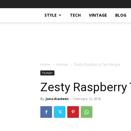
STYLE
TECH
VINTAGE
BLOG
Home
Human
Zesty Raspberry Tart Recipe
Human
Zesty Raspberry 
By
Jono.Aladeen
-
February 12, 2018