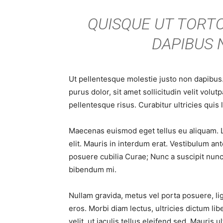
QUISQUE UT TORTO
DAPIBUS N
Ut pellentesque molestie justo non dapibus.
purus dolor, sit amet sollicitudin velit volu
pellentesque risus. Curabitur ultricies quis 
Maecenas euismod eget tellus eu aliquam. L
elit. Mauris in interdum erat. Vestibulum ant
posuere cubilia Curae; Nunc a suscipit nunc. 
bibendum mi.
Nullam gravida, metus vel porta posuere, ligu
eros. Morbi diam lectus, ultricies dictum lib
velit, ut iaculis tellus eleifend sed. Mauris u