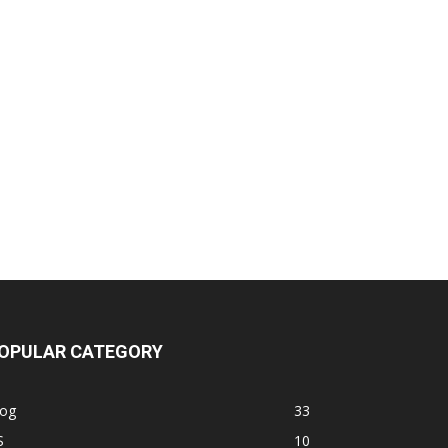
OPULAR CATEGORY
log
33
S
10