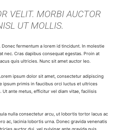
R VELIT. MORBI AUCTOR
ISL UT MOLLIS.
 Donec fermentum a lorem id tincidunt. In molestie
tpat nec. Cras dapibus consequat egestas. Proin at
lacus quis ultricies. Nunc sit amet auctor leo.
orem ipsum dolor sit amet, consectetur adipiscing
e ipsum primis in faucibus orci luctus et ultrices
Ut ante metus, efficitur vel diam vitae, facilisis
la nulla consectetur arcu, ut lobortis tortor lacus ac
ero ac, lacinia lobortis urna. Donec gravida venenatis
ltricies auctor dui, vel pulvinar ante gravida quis.