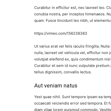
Curabitur in efficitur est, nec laoreet leo. C
conubia nostra, per inceptos himenaeos. Nul
quam. Fusce tincidunt leo nibh, ut elementum
https://vimeo.com/156238383
Ut varius erat vel felis iaculis fringilla. Null
nulla, laoreet vel vehicula vel, efficitur non
volutpat eleifend ex, quis condimentum nisl
Curabitur et sem id nunc vulputate pretium p
tellus dignissim, convallis lectus.
Aut veniam natus
Yest quae nihil. Sunt tempore ipsam ea tempo
occaecati reiciendis error sed tempora. Et f
diam vitae lorem euismod commodo. Vestib