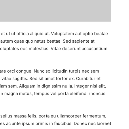
t ut ut officia aliquid ut. Voluptatem aut optio beatae
 autem quae quo natus beatae. Sed sapiente at
 voluptates eos molestias. Vitae deserunt accusantium
are orci congue. Nunc sollicitudin turpis nec sem
 vitae sagittis. Sed sit amet tortor ex. Curabitur et
am sem. Aliquam in dignissim nulla. Integer nisl elit,
 In magna metus, tempus vel porta eleifend, rhoncus
hasellus massa felis, porta eu ullamcorper fermentum,
es ac ante ipsum primis in faucibus. Donec nec laoreet