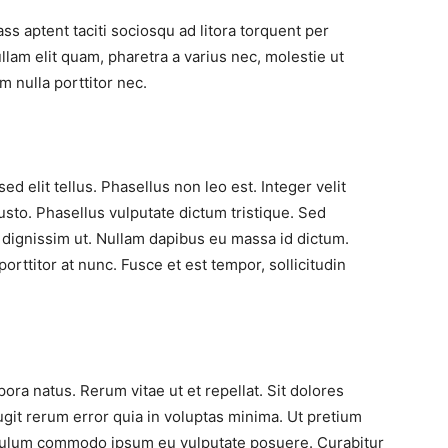
lass aptent taciti sociosqu ad litora torquent per
lam elit quam, pharetra a varius nec, molestie ut
 nulla porttitor nec.
a sed elit tellus. Phasellus non leo est. Integer velit
 justo. Phasellus vulputate dictum tristique. Sed
 dignissim ut. Nullam dapibus eu massa id dictum.
orttitor at nunc. Fusce et est tempor, sollicitudin
ra natus. Rerum vitae ut et repellat. Sit dolores
ugit rerum error quia in voluptas minima. Ut pretium
ulum commodo ipsum eu vulputate posuere. Curabitur