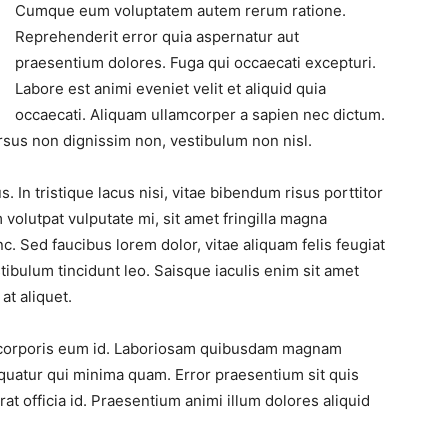
Cumque eum voluptatem autem rerum ratione.
Reprehenderit error quia aspernatur aut
praesentium dolores. Fuga qui occaecati excepturi.
Labore est animi eveniet velit et aliquid quia
occaecati. Aliquam ullamcorper a sapien nec dictum.
ursus non dignissim non, vestibulum non nisl.
s. In tristique lacus nisi, vitae bibendum risus porttitor
m volutpat vulputate mi, sit amet fringilla magna
. Sed faucibus lorem dolor, vitae aliquam felis feugiat
estibulum tincidunt leo. Saisque iaculis enim sit amet
at aliquet.
s corporis eum id. Laboriosam quibusdam magnam
quatur qui minima quam. Error praesentium sit quis
t officia id. Praesentium animi illum dolores aliquid