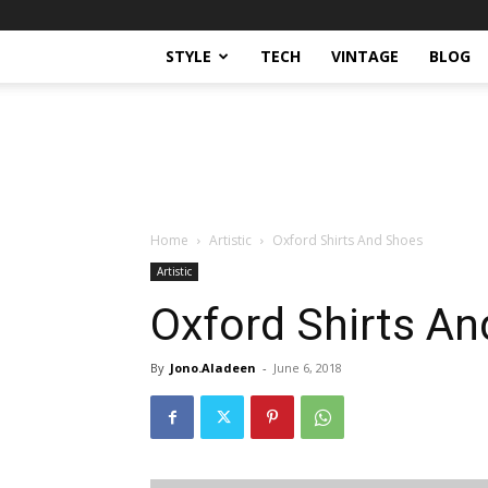
STYLE
TECH
VINTAGE
BLOG
Home
Artistic
Oxford Shirts And Shoes
Artistic
Oxford Shirts A
By
Jono.Aladeen
-
June 6, 2018